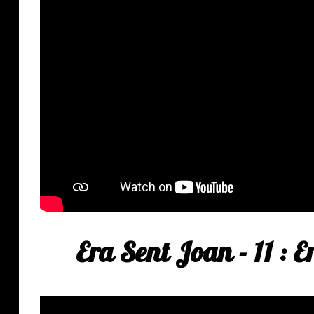
Era Sent Joan - 11 : 