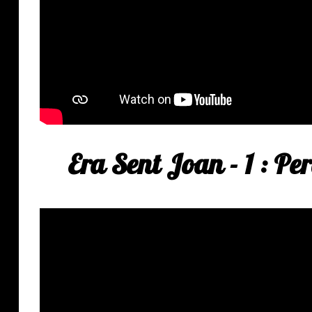
Era Sent Joan - 1 : Pe