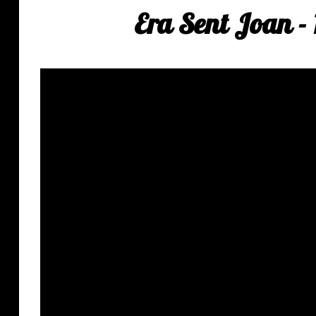
Era Sent Joan - 