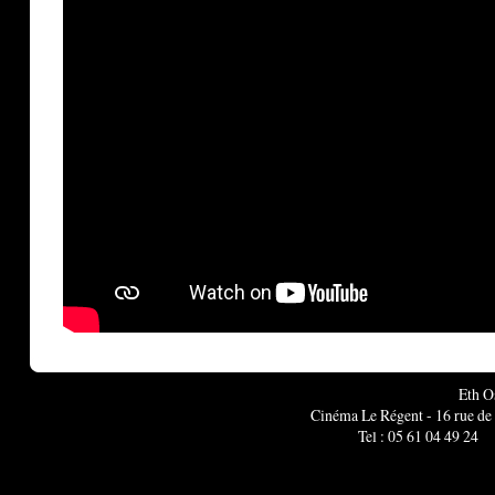
Eth O
Cinéma Le Régent - 16 rue de
Tel : 05 61 04 49 