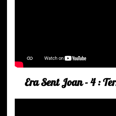
Era Sent Joan - 4 : Ter