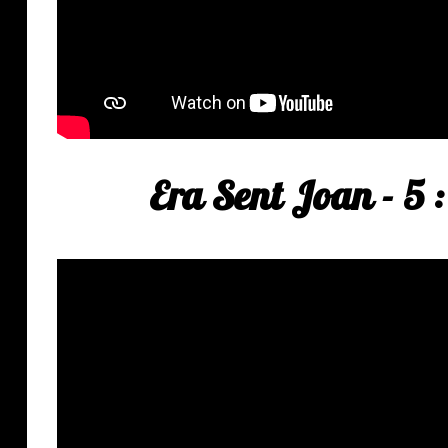
Era Sent Joan - 5 