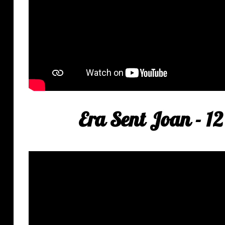
Era Sent Joan - 12